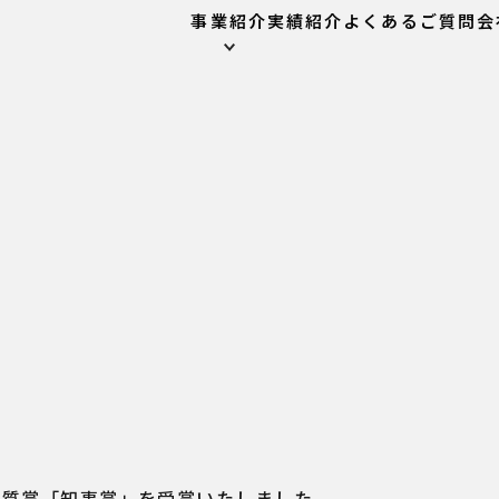
事業紹介
実績紹介
よくあるご質問
会
営品質賞「知事賞」を受賞いたしました