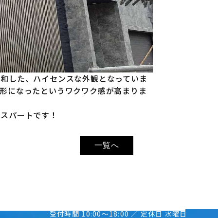
調和した、ハイセンスな外観となっていま
よ形になったというワクワク感が高まりま
トスパートです！
一覧へ
受付時間 10:00〜18:00 ／ 定休日 水曜日