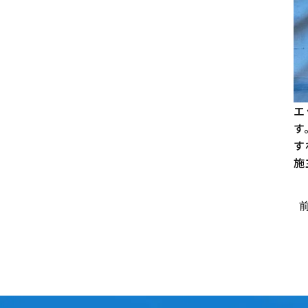
エ
す
す
施