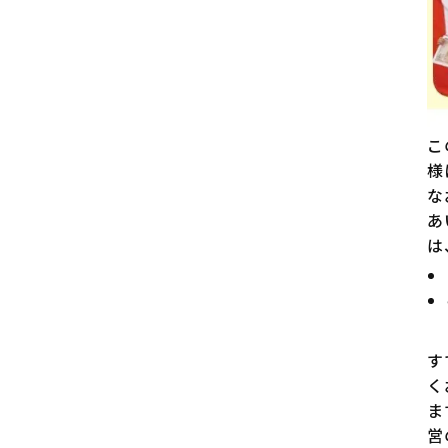
こ
様
な
あ
は
す
く
ま
営