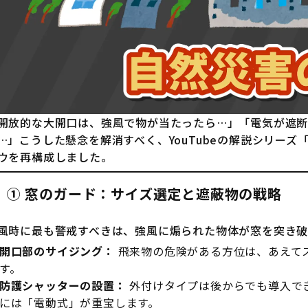
開放的な大開口は、強風で物が当たったら…」「電気が遮断
…」こうした懸念を解消すべく、YouTubeの解説シリー
ウを再構成しました。
① 窓のガード：サイズ選定と遮蔽物の戦略
風時に最も警戒すべきは、強風に煽られた物体が窓を突き破
開口部のサイジング：
飛来物の危険がある方位は、あえて
す。
防護シャッターの設置：
外付けタイプは後からでも導入で
には「電動式」が重宝します。