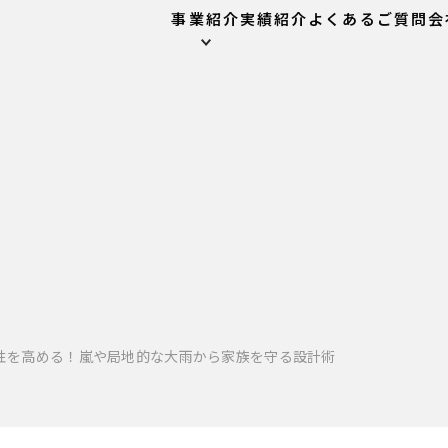
事業紹介
実績紹介
よくあるご質問
会
性を高める！嵐や局地的な大雨から家族を守る設計術