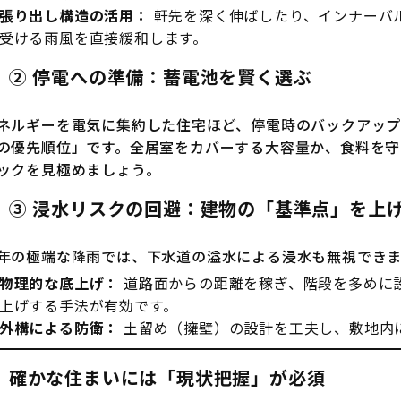
張り出し構造の活用：
軒先を深く伸ばしたり、インナーバ
受ける雨風を直接緩和します。
② 停電への準備：蓄電池を賢く選ぶ
ネルギーを電気に集約した住宅ほど、停電時のバックアップ
の優先順位」です。全居室をカバーする大容量か、食料を
ックを見極めましょう。
③ 浸水リスクの回避：建物の「基準点」を上
年の極端な降雨では、下水道の溢水による浸水も無視でき
物理的な底上げ：
道路面からの距離を稼ぎ、階段を多めに
上げする手法が有効です。
外構による防衛：
土留め（擁壁）の設計を工夫し、敷地内
確かな住まいには「現状把握」が必須