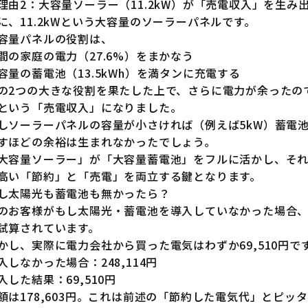
理由2：大容量ソーラー（11.2kW）が「売電収入」を生み
に、11.2kWという大容量のソーラーパネルです。
容量パネルの役割は、
間の家庭の電力（27.6%）をまかなう
容量の蓄電池（13.5kWh）を満タンに充電する
の2つの大きな役割を果たした上で、さらに電力が余ったのです
という「売電収入」になりました。
しソーラーパネルの容量が小さければ（例えば5kW）蓄電
すほどの余裕は生まれなかったでしょう。
大容量ソーラー」が「大容量蓄電池」をフルに活かし、そ
高い「節約」と「売電」を両立する鍵となります。
し太陽光も蓄電池も無かったら？
のお客様がもし太陽光・蓄電池を導入していなかった場合、年
試算されています。
かし、実際に電力会社から買った電気はわずか69,510円で
入しなかった場合：248,114円
入した結果：69,510円
額は178,603円。これは前述の「節約した電気代」とピッ