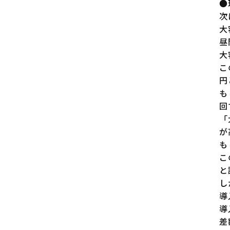
●
次
大
昼
大
こ
円
も
回
「
が
も
こ
と
し
導
導
差