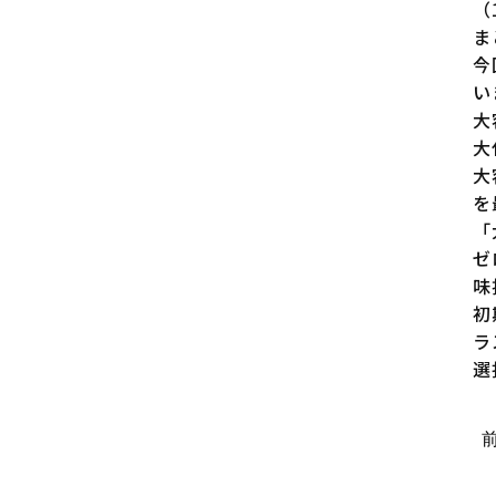
（
ま
今
い
大
大
大
を
「
ゼ
味
初
ラ
選