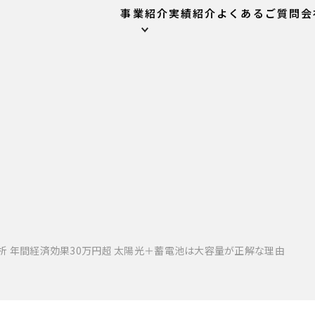
事業紹介
実績紹介
よくあるご質問
会
析 年間経済効果30万円超 太陽光＋蓄電池は大容量が正解な理由