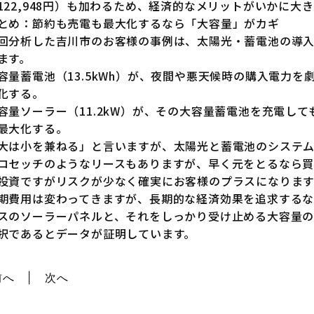
122,948円）も加わるため、経済的なメリットがいかに大
とめ：節約も売電も最大化するなら「大容量」がカギ
回分析した吉川市のお客様の事例は、太陽光・蓄電池の導
ます。
容量蓄電池（13.5kWh）が、夜間や悪天候時の購入電力
化する。
容量ソーラー（11.2kW）が、その大容量蓄電池を充電し
最大化する。
大は小を兼ねる」と言いますが、太陽光と蓄電池のシステ
ロセッチのようなリースもありますが、早く元をとるなら買
投資ですがリスクが少なく確実にお客様のプラスになります
期費用は変わってきますが、長期的な経済効果を追求する
スのソーラーパネルと、それをしっかり受け止める大容量
択であるとデータが証明しています。
前へ
次へ