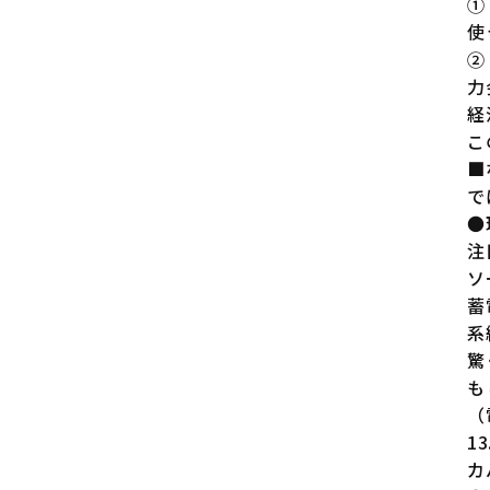
①
使
②
力
経
こ
■
で
●
注
ソ
蓄
系
驚
も
（
1
カ