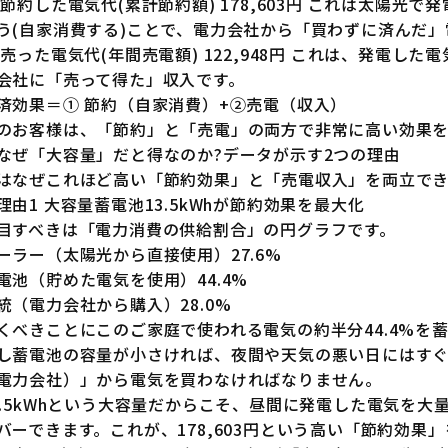
 節約した電気代(累計節約額) 178,603円 これは太陽
う(自家消費する)ことで、電力会社から「買わずに済んだ」
 売った電気代(年間売電額) 122,948円 これは、発電
会社に「売って得た」収入です。
済効果＝① 節約（自家消費）+②売電（収入）
のお客様は、「節約」と「売電」の両方で非常に高い効果を
なぜ「大容量」だと得なのか?データが示す2つの理由
はなぜこれほど高い「節約効果」と「売電収入」を両立で
理由1 大容量蓄電池13.5kWhが節約効果を最大化
目すべきは「電力消費の供給割合」の円グラフです。
ーラー（太陽光から直接使用）27.6%
電池（貯めた電気を使用）44.4%
統（電力会社から購入）28.0%
くべきことにこのご家庭で使われる電気の約半分44.4%を
し蓄電池の容量が小さければ、夜間や天気の悪い日にはす
電力会社）」から電気を買わなければなりません。
3.5kWhという大容量だからこそ、昼間に発電した電気を
バーできます。これが、178,603円という高い「節約効果